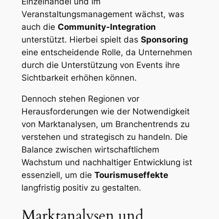
Einzelhandel und im
Veranstaltungsmanagement wächst, was
auch die
Community-Integration
unterstützt. Hierbei spielt das
Sponsoring
eine entscheidende Rolle, da Unternehmen
durch die Unterstützung von Events ihre
Sichtbarkeit erhöhen können.
Dennoch stehen Regionen vor
Herausforderungen wie der Notwendigkeit
von Marktanalysen, um Branchentrends zu
verstehen und strategisch zu handeln. Die
Balance zwischen wirtschaftlichem
Wachstum und nachhaltiger Entwicklung ist
essenziell, um die
Tourismuseffekte
langfristig positiv zu gestalten.
Marktanalysen und