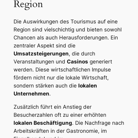
Region
Die Auswirkungen des Tourismus auf eine
Region sind vielschichtig und bieten sowohl
Chancen als auch Herausforderungen. Ein
zentraler Aspekt sind die
Umsatzsteigerungen
, die durch
Veranstaltungen und
Casinos
generiert
werden. Diese wirtschaftlichen Impulse
fördern nicht nur die lokale Wirtschaft,
sondern stärken auch die
lokalen
Unternehmen
.
Zusätzlich führt ein Anstieg der
Besucherzahlen oft zu einer erhöhten
lokalen Beschäftigung
. Die Nachfrage nach
Arbeitskräften in der Gastronomie, im