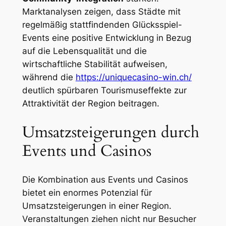
Marktanalysen zeigen, dass Städte mit
regelmäßig stattfindenden Glücksspiel-
Events eine positive Entwicklung in Bezug
auf die Lebensqualität und die
wirtschaftliche Stabilität aufweisen,
während die
https://uniquecasino-win.ch/
deutlich spürbaren Tourismuseffekte zur
Attraktivität der Region beitragen.
Umsatzsteigerungen durch
Events und Casinos
Die Kombination aus Events und Casinos
bietet ein enormes Potenzial für
Umsatzsteigerungen in einer Region.
Veranstaltungen ziehen nicht nur Besucher