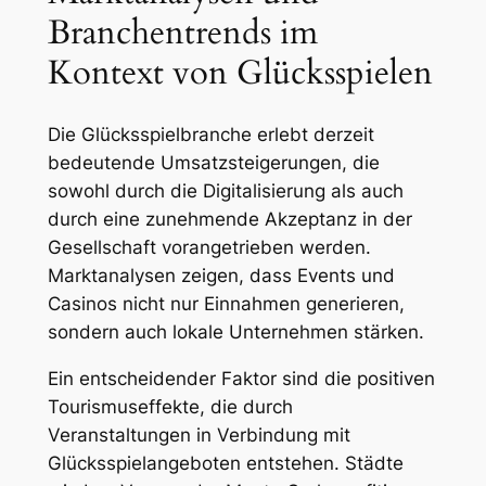
Branchentrends im
Kontext von Glücksspielen
Die Glücksspielbranche erlebt derzeit
bedeutende Umsatzsteigerungen, die
sowohl durch die Digitalisierung als auch
durch eine zunehmende Akzeptanz in der
Gesellschaft vorangetrieben werden.
Marktanalysen zeigen, dass Events und
Casinos nicht nur Einnahmen generieren,
sondern auch lokale Unternehmen stärken.
Ein entscheidender Faktor sind die positiven
Tourismuseffekte, die durch
Veranstaltungen in Verbindung mit
Glücksspielangeboten entstehen. Städte