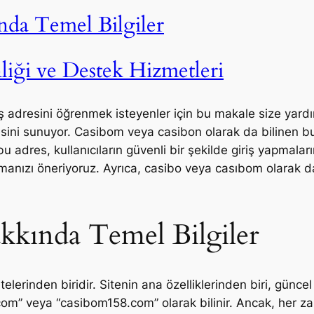
da Temel Bilgiler
iği ve Destek Hizmetleri
iş adresini öğrenmek isteyenler için bu makale size yard
dresini sunuyor. Casibom veya casibon olarak da bilinen bu 
bu adres, kullanıcıların güvenli bir şekilde giriş yapmala
manızı öneriyoruz. Ayrıca, casibo veya casıbom olarak da 
kında Temel Bilgiler
lerinden biridir. Sitenin ana özelliklerinden biri, güncel
com” veya “casibom158.com” olarak bilinir. Ancak, her za