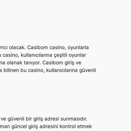
ımcı olacak. Casibom casino, oyunlarla
casino, kullanıcılarına çeşitli oyunlar
rına olanak tanıyor. Casibom giriş ve
bilinen bu casino, kullanıcılarına güvenli
 ve güvenli bir giriş adresi sunmasıdır.
man güncel giriş adresini kontrol etmek