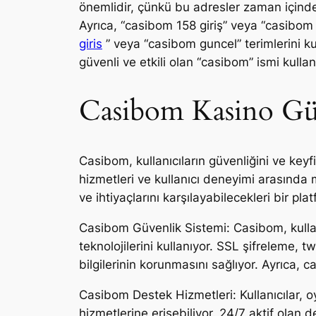
önemlidir, çünkü bu adresler zaman içinde 
Ayrıca, “casibom 158 giriş” veya “casibom 
giris
” veya “casibom guncel” terimlerini ku
güvenli ve etkili olan “casibom” ismi kullan
Casibom Kasino Güv
Casibom, kullanıcıların güvenliğini ve key
hizmetleri ve kullanıcı deneyimi arasında
ve ihtiyaçlarını karşılayabilecekleri bir pl
Casibom Güvenlik Sistemi: Casibom, kullanı
teknolojilerini kullanıyor. SSL şifreleme, t
bilgilerinin korunmasını sağlıyor. Ayrıca, 
Casibom Destek Hizmetleri: Kullanıcılar, o
hizmetlerine erişebiliyor. 24/7 aktif olan