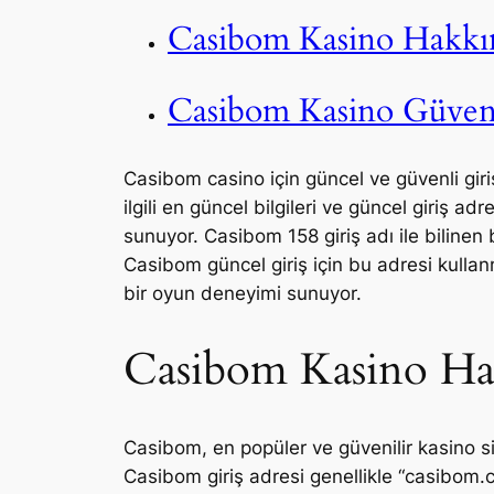
Casibom Kasino Hakkın
Casibom Kasino Güvenl
Casibom casino için güncel ve güvenli gir
ilgili en güncel bilgileri ve güncel giriş a
sunuyor. Casibom 158 giriş adı ile bilinen 
Casibom güncel giriş için bu adresi kullan
bir oyun deneyimi sunuyor.
Casibom Kasino Hak
Casibom, en popüler ve güvenilir kasino site
Casibom giriş adresi genellikle “casibom.