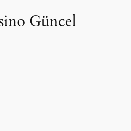
sino Güncel