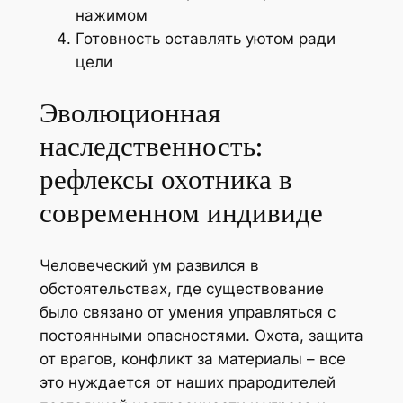
нажимом
Готовность оставлять уютом ради
цели
Эволюционная
наследственность:
рефлексы охотника в
современном индивиде
Человеческий ум развился в
обстоятельствах, где существование
было связано от умения управляться с
постоянными опасностями. Охота, защита
от врагов, конфликт за материалы – все
это нуждается от наших прародителей