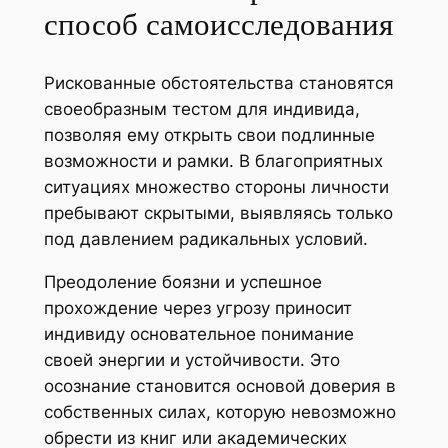
способ самоисследования
Рискованные обстоятельства становятся
своеобразным тестом для индивида,
позволяя ему открыть свои подлинные
возможности и рамки. В благоприятных
ситуациях множество стороны личности
пребывают скрытыми, выявляясь только
под давлением радикальных условий.
Преодоление боязни и успешное
прохождение через угрозу приносит
индивиду основательное понимание
своей энергии и устойчивости. Это
осознание становится основой доверия в
собственных силах, которую невозможно
обрести из книг или академических