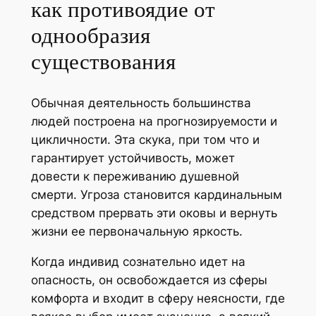
как противоядие от
однообразия
существования
Обычная деятельность большинства
людей построена на прогнозируемости и
цикличности. Эта скука, при том что и
гарантирует устойчивость, может
довести к переживанию душевной
смерти. Угроза становится кардинальным
средством прервать эти оковы и вернуть
жизни ее первоначальную яркость.
Когда индивид сознательно идет на
опасность, он освобождается из сферы
комфорта и входит в сферу неясности, где