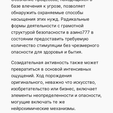
базе влечения к угрозе, позволяет
обнаружить охраняемые способы
насыщения этих нужд. Радикальные
формы деятельности с грамотной
структурой безопасности в азино777 в
состоянии предоставить требуемую
количество стимуляции без чрезмерного
опасности для здоровья и бытия.
Созидательная активность также может
превратиться в основой интенсивных
ощущений. Ход порождения
оригинального, неважно что искусство,
изобретательство или бизнес, включает
элементы неопределенности и опасности,
могущие включать те же
нейрохимические механизмы.