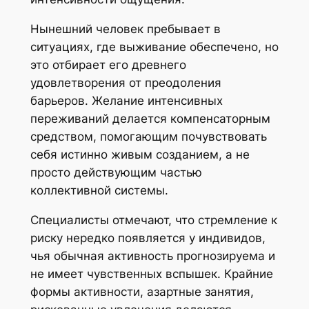
Нынешний человек пребывает в
ситуациях, где выживание обеспечено, но
это отбирает его древнего
удовлетворения от преодоления
барьеров. Желание интенсивных
переживаний делается компенсаторным
средством, помогающим почувствовать
себя истинно живым созданием, а не
просто действующим частью
коллективной системы.
Специалисты отмечают, что стремление к
риску нередко появляется у индивидов,
чья обычная активность прогнозируема и
не имеет чувственных вспышек. Крайние
формы активности, азартные занятия,