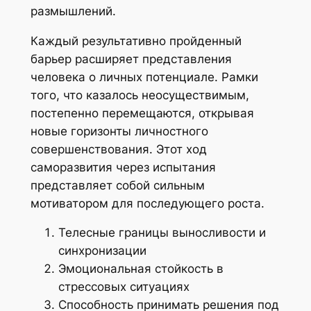
размышлений.
Каждый результативно пройденный
барьер расширяет представления
человека о личных потенциале. Рамки
того, что казалось неосуществимым,
постепенно перемещаются, открывая
новые горизонты личностного
совершенствования. Этот ход
саморазвития через испытания
представляет собой сильным
мотиватором для последующего роста.
Телесные границы выносливости и
синхронизации
Эмоциональная стойкость в
стрессовых ситуациях
Способность принимать решения под