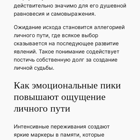
действительно значимо для его душевной
равновесия и самовыражения.
Ожидание исхода становится аллегорией
личного пути, где всякое выбор
сказывается на последующее развитие
явлений. Такое понимание содействует
постичь собственную долг за создание
личной судьбы.
Как эмоциональные пики
повышают ощущение
личного пути
Интенсивные переживания создают
яркие маркеры в памяти, которые