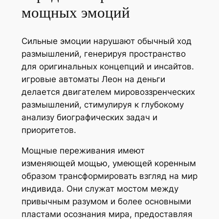
мощных эмоций
Сильные эмоции нарушают обычный ход
размышлений, генерируя пространство
для оригинальных концепций и инсайтов.
игровые автоматы Леон на деньги
делается двигателем мировоззренческих
размышлений, стимулируя к глубокому
анализу биографических задач и
приоритетов.
Мощные переживания имеют
изменяющей мощью, умеющей коренным
образом трансформировать взгляд на мир
индивида. Они служат мостом между
привычным разумом и более основными
пластами осознания мира, предоставляя