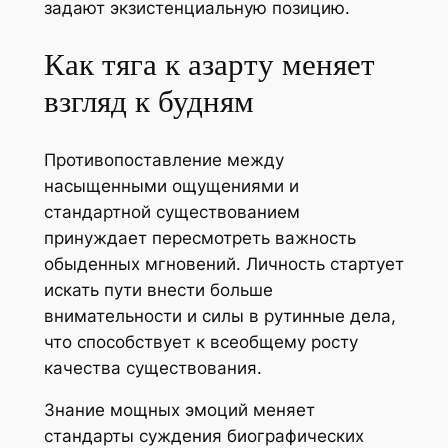
задают экзистенциальную позицию.
Как тяга к азарту меняет
взгляд к будням
Противопоставление между
насыщенными ощущениями и
стандартной существованием
принуждает пересмотреть важность
обыденных мгновений. Личность стартует
искать пути внести больше
внимательности и силы в рутинные дела,
что способствует к всеобщему росту
качества существования.
Знание мощных эмоций меняет
стандарты суждения биографических