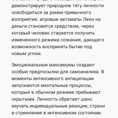
демонстрирует природное тягу личности
освободиться за рамки привычного
восприятия. игровые автоматы Леон на
деньги становится средством, через
который человек старается получить
измененного режима сознания, дающего
возможность воспринять бытие под
новым углом.
Эмоциональные максимумы создают
особые предпосылки для самоанализа. В
моменты интенсивного антиципации
запускаются ментальные процессы,
которые в обычном режиме пребывают
скрытыми. Личность обретает шанс
изучать индивидуальные реакции, страхи
и стремления в интенсивном состоянии.