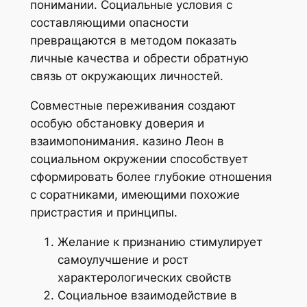
понимании. Социальные условия с
составляющими опасности
превращаются в методом показать
личные качества и обрести обратную
связь от окружающих личностей.
Совместные переживания создают
особую обстановку доверия и
взаимопонимания. казино Леон в
социальном окружении способствует
сформировать более глубокие отношения
с соратниками, имеющими похожие
пристрастия и принципы.
Желание к признанию стимулирует
самоулучшение и рост
характерологических свойств
Социальное взаимодействие в