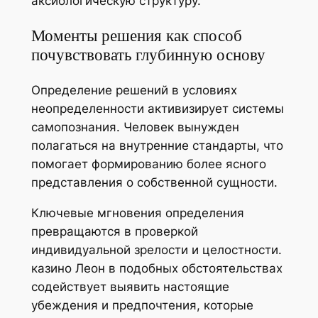
аксиологическую структуру.
Моменты решения как способ
почувствовать глубинную основу
Определение решений в условиях
неопределенности активизирует системы
самопознания. Человек вынужден
полагаться на внутренние стандарты, что
помогает формированию более ясного
представления о собственной сущности.
Ключевые мгновения определения
превращаются в проверкой
индивидуальной зрелости и целостности.
казино Леон в подобных обстоятельствах
содействует выявить настоящие
убеждения и предпочтения, которые