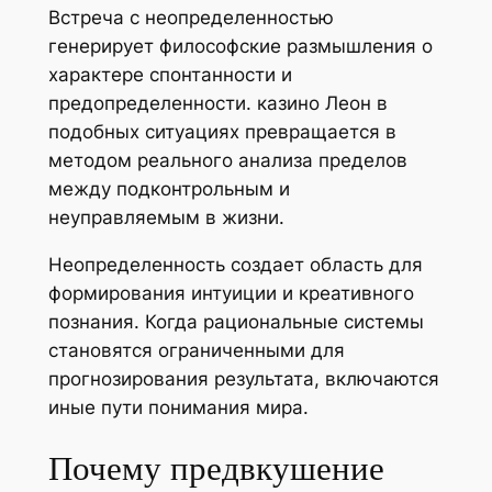
Встреча с неопределенностью
генерирует философские размышления о
характере спонтанности и
предопределенности. казино Леон в
подобных ситуациях превращается в
методом реального анализа пределов
между подконтрольным и
неуправляемым в жизни.
Неопределенность создает область для
формирования интуиции и креативного
познания. Когда рациональные системы
становятся ограниченными для
прогнозирования результата, включаются
иные пути понимания мира.
Почему предвкушение