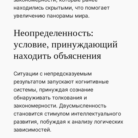
находились скрытыми, что помогает
увеличению панорамы мира.
Неопределенность:
условие, принуждающий
находить объяснения
Ситуации с непредсказуемым
результатом запускают когнитивные
системы, принуждая сознание
обнаруживать толкования и
закономерности. Двусмысленность
становится стимулом интеллектуального
развития, побуждая к анализу логических
зависимостей.