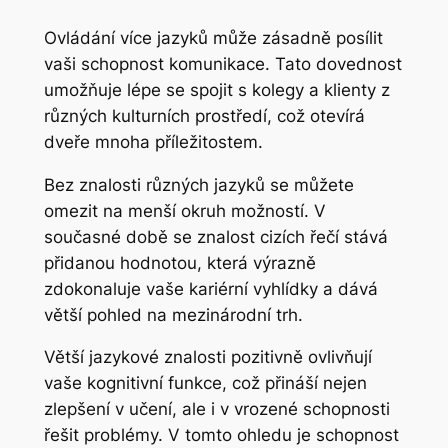
跳
Ovládání více jazyků může zásadně posílit
至
vaši schopnost komunikace. Tato dovednost
内
umožňuje lépe se spojit s kolegy a klienty z
容
různých kulturních prostředí, což otevírá
dveře mnoha příležitostem.
Bez znalosti různých jazyků se můžete
omezit na menší okruh možností. V
současné době se znalost cizích řečí stává
přidanou hodnotou, která výrazně
zdokonaluje vaše kariérní vyhlídky a dává
větší pohled na mezinárodní trh.
Větší jazykové znalosti pozitivně ovlivňují
vaše kognitivní funkce, což přináší nejen
zlepšení v učení, ale i v vrozené schopnosti
řešit problémy. V tomto ohledu je schopnost