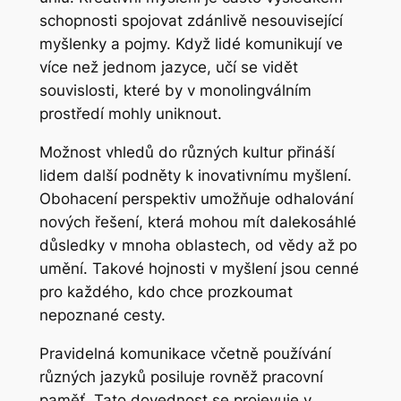
schopnosti spojovat zdánlivě nesouvisející
myšlenky a pojmy. Když lidé komunikují ve
více než jednom jazyce, učí se vidět
souvislosti, které by v monolingválním
prostředí mohly uniknout.
Možnost vhledů
do různých kultur přináší
lidem další podněty k inovativnímu myšlení.
Obohacení perspektiv umožňuje odhalování
nových řešení, která mohou mít dalekosáhlé
důsledky v mnoha oblastech, od vědy až po
umění. Takové hojnosti v myšlení jsou cenné
pro každého, kdo chce prozkoumat
nepoznané cesty.
Pravidelná komunikace včetně používání
různých jazyků posiluje rovněž pracovní
paměť. Tato dovednost se projevuje v