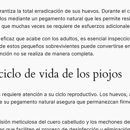
antiza la total erradicación de sus huevos. Durante el c
os mediante un pegamento natural que les permite resi
 que muchas veces se requiere de esfuerzos adicionale
eficaz que acabe con los adultos, es esencial inspeccion
de estos pequeños sobrevivientes puede convertirse en
ención no se realiza de manera completa.
clo de vida de los piojos
requiere atención a su ciclo reproductivo. Los huevos,
e su pegamento natural asegura que permanezcan firmem
visión meticulosa del cuero cabelludo y los mechones de
s que faciliten el proceso de desinfección y eliminació