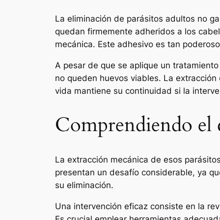
跳
La eliminación de parásitos adultos no gar
至
quedan firmemente adheridos a los cabell
内
mecánica. Este adhesivo es tan poderoso
容
A pesar de que se aplique un tratamiento 
no queden huevos viables. La extracción 
vida mantiene su continuidad si la interv
Comprendiendo el ci
La extracción mecánica de esos parásitos 
presentan un desafío considerable, ya qu
su eliminación.
Una intervención eficaz consiste en la re
Es crucial emplear herramientas adecuada