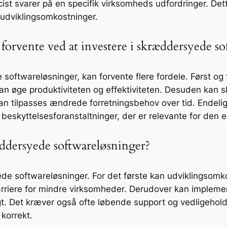
cist svarer på en specifik virksomheds udfordringer. Det
udviklingsomkostninger.
forvente ved at investere i skræddersyede s
oftwareløsninger, kan forvente flere fordele. Først og 
t kan øge produktiviteten og effektiviteten. Desuden ka
kan tilpasses ændrede forretningsbehov over tid. Endel
beskyttelsesforanstaltninger, der er relevante for den 
æddersyede softwareløsninger?
de softwareløsninger. For det første kan udviklingsomk
arriere for mindre virksomheder. Derudover kan impleme
t. Det kræver også ofte løbende support og vedligeholdel
korrekt.