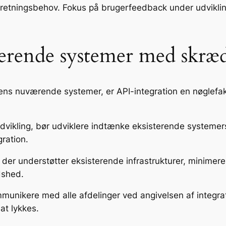
i forretningsbehov. Fokus på brugerfeedback under udvik
sterende systemer med skræ
s nuværende systemer, er API-integration en nøglefaktor
udvikling, bør udviklere indtænke eksisterende systemer
gration.
der understøtter eksisterende infrastrukturer, minimere
edshed.
munikere med alle afdelinger ved angivelsen af integra
at lykkes.