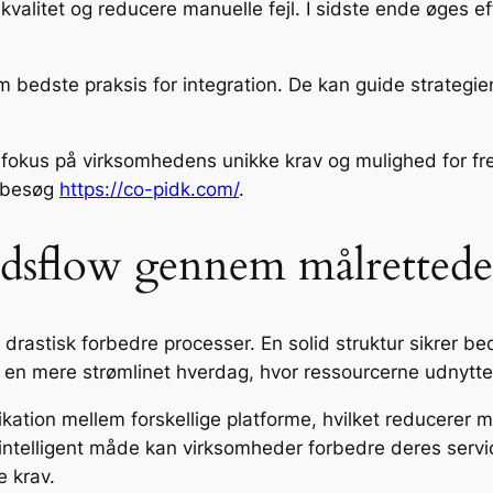
kvalitet og reducere manuelle fejl. I sidste ende øges e
bedste praksis for integration. De kan guide strategien 
l fokus på virksomhedens unikke krav og mulighed for f
, besøg
https://co-pidk.com/
.
jdsflow gennem målrettede
rastisk forbedre processer. En solid struktur sikrer b
 en mere strømlinet hverdag, hvor ressourcerne udnytte
kation mellem forskellige platforme, hvilket reducerer 
ntelligent måde kan virksomheder forbedre deres service
e krav.