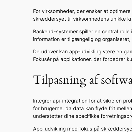
跳
For virksomheder, der ønsker at optimere 
至
skræddersyet til virksomhedens unikke kr
内
容
Backend-systemer spiller en central rolle i 
information er tilgængelig og organiseret,
Derudover kan app-udvikling være en gam
Fokusér på applikationer, der forbedrer k
Tilpasning af softwa
Integrer api-integration for at sikre en p
for brugerne, da data kan flyde frit melle
understøtter dine specifikke forretnings
App-udvikling med fokus på skræddersyed