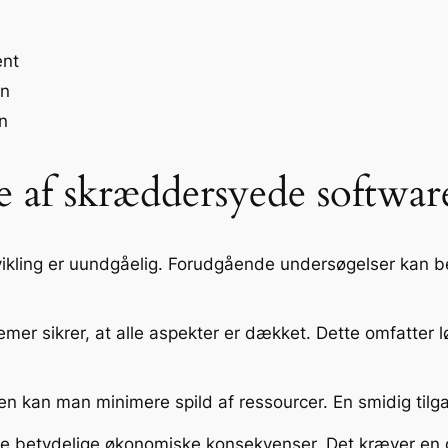
nt
on
n
 af skræddersyede softwar
ikling er uundgåelig. Forudgående undersøgelser kan be
er sikrer, at alle aspekter er dækket. Dette omfatter lø
n kan man minimere spild af ressourcer. En smidig tilgan
ve betydelige økonomiske konsekvenser. Det kræver en de