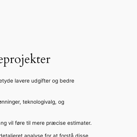
eprojekter
tyde lavere udgifter og bedre
nninger, teknologivalg, og
g vil føre til mere præcise estimater.
taljeret analyse for at forstå disse