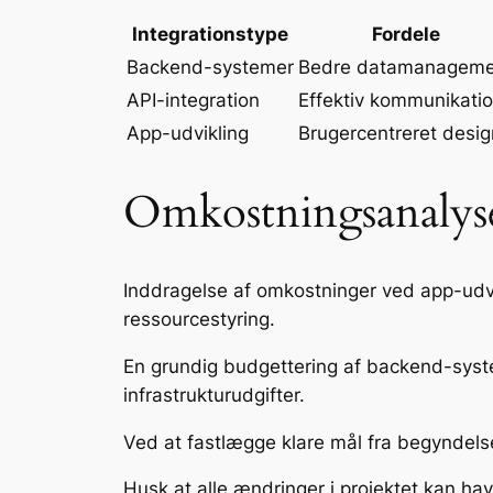
Integrationstype
Fordele
Backend-systemer
Bedre datamanageme
API-integration
Effektiv kommunikati
App-udvikling
Brugercentreret desig
Omkostningsanalyse
Inddragelse af omkostninger ved app-udv
ressourcestyring.
En grundig budgettering af backend-system
infrastrukturudgifter.
Ved at fastlægge klare mål fra begyndelse
Husk at alle ændringer i projektet kan ha